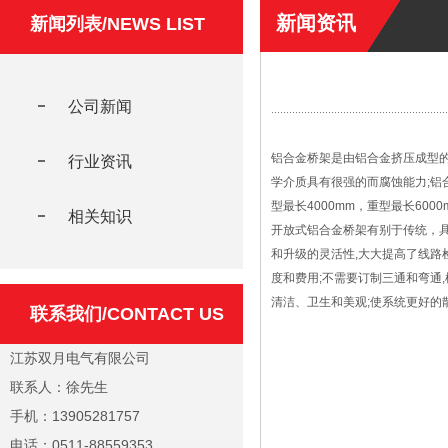
新闻资讯
新闻列表/NEWS LIST
公司新闻
铝合金桥架是由铝合金挤压成型
行业资讯
学介质具有很强的而腐蚀能力;铝合
型最长4000mm，重型最长600
相关知识
开放式铝合金桥架有别于传统，具
和升级的灵活性,大大提高了线路
度和费用;不需要订制三通和弯通
清洁、卫生和美观;使系统更好的
联系我们/CONTACT US
江苏双月电气有限公司
联系人：徐先生
手机：13905281757
电话：0511-88559353