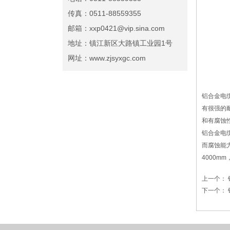
传真：0511-88559355
邮箱：xxp0421@vip.sina.com
地址：镇江新区大路镇工业园1号
网址：www.zjsyxgc.com
铝合金电
有很强的
和有腐蚀
铝合金电
而腐蚀能
4000m
上一个：
下一个：