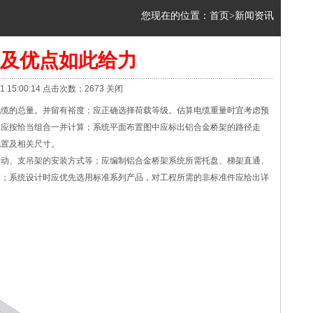
您现在的位置：
首页
>新闻资讯
及优点如此给力
5:00:14 点击次数：2673
关闭
电缆的总量。并留有裕度；应正确选择荷载等级。估算电缆重量时宜考虑预
，应按恰当组合一并计算；系统平面布置图中应标出铝合金桥架的路径走
配置及相关尺寸。
变动、支吊架的安装方式等；应编制铝合金桥架系统所需托盘、梯架直通、
求；系统设计时应优先选用标准系列产品，对工程所需的非标准件应给出详